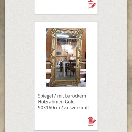
Spiegel / mit barockem
Holzrahmen Gold
90X160cm / ausverkauft