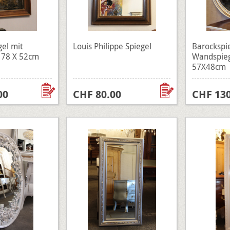
gel mit
Louis Philippe Spiegel
Barockspie
 78 X 52cm
Wandspieg
57X48cm
00
CHF 80.00
CHF 130