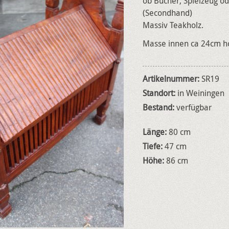
ob Bücher, Spielzeug od
(Secondhand)
Massiv Teakholz.
Masse innen ca 24cm ho
Artikelnummer:
SR19
Standort:
in Weiningen
Bestand:
verfügbar
Länge:
80 cm
Tiefe:
47 cm
Höhe:
86 cm