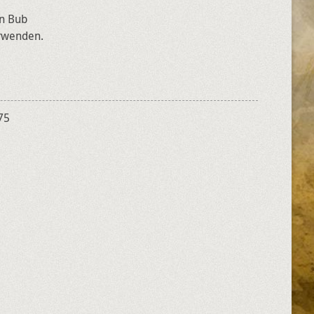
en Bub
erwenden.
75