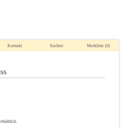
Kontakt
Suchen
Merkliste (
0
)
ss
rhältlich.